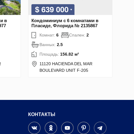
$ 639 000
и в
Кондоминиум с 6 комнатами в
977
Пласиде, Флорида № 2135867
Комнат:
6
Спален:
2
Ванных:
2.5
Площадь:
156.82 м²
R
11120 HACIENDA DEL MAR
BOULEVARD UNIT F-205
КОНТАКТЫ