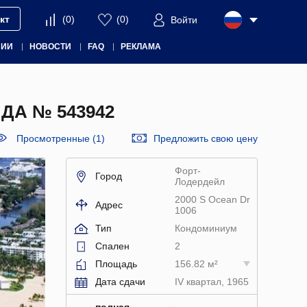
кт
(
0
)
(
0
)
Войти
НИИ
НОВОСТИ
FAQ
РЕКЛАМА
ДА № 543942
Просмотренные (1)
Предложить свою цену
Форт-
Город
Лодердейл
2000 S Ocean Dr
Адрес
1006
Тип
Кондоминиум
Спален
2
Площадь
156.82 м²
Дата сдачи
IV квартал, 1965
полная