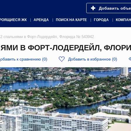
Добавить объе
РОЯЩИЕСЯ ЖК
АРЕНДА
ПОИСК НА КАРТЕ
ГОРОДА
КОМПА
 2 спальнями в Форт-Лодердейл, Флорида № 543942
ЯМИ В ФОРТ-ЛОДЕРДЕЙЛ, ФЛОРИ
обавить к сравнению
(
0
)
Добавить в избранное
(
0
)