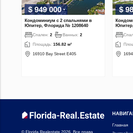
$ 949 000
$ 9
Кондоминиум с 2 спальнями в
Кондоми
Юпитер, Флорида № 1208640
Юпитер
Спален:
2
Ванных:
2
Спа
Площадь:
156.82 м²
Пло
16910 Bay Street E405
1694
НАВИГА
Главная
© Florida.Realestate 2026. Все права