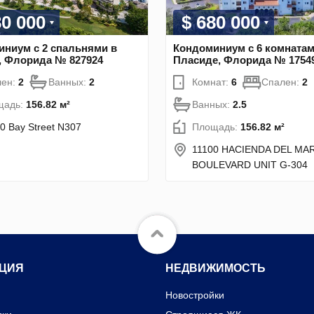
80 000
$ 680 000
ниум с 2 спальнями в
Кондоминиум с 6 комнатам
, Флорида № 827924
Пласиде, Флорида № 1754
лен:
2
Ванных:
2
Комнат:
6
Спален:
2
щадь:
156.82 м²
Ванных:
2.5
0 Bay Street N307
Площадь:
156.82 м²
11100 HACIENDA DEL MA
BOULEVARD UNIT G-304
ЦИЯ
НЕДВИЖИМОСТЬ
Новостройки