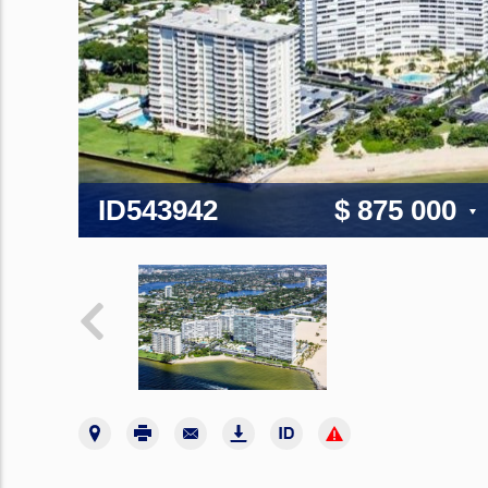
ID543942
$ 875 000