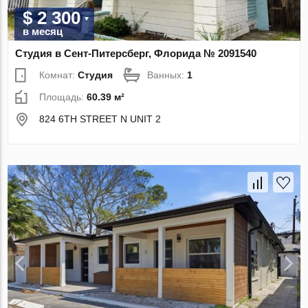
$ 2 300
в месяц
Студия в Сент-Питерсберг, Флорида № 2091540
Комнат:
Студия
Ванных:
1
Площадь:
60.39 м²
824 6TH STREET N UNIT 2