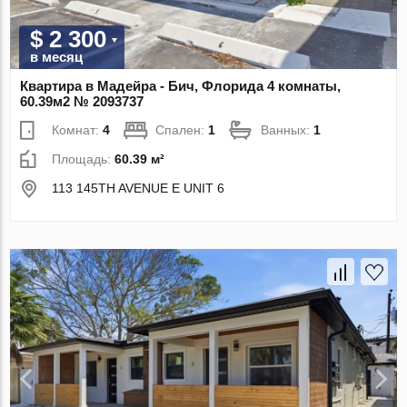
$ 2 300
в месяц
Квартира в Мадейра - Бич, Флорида 4 комнаты,
60.39м2 № 2093737
Комнат:
4
Спален:
1
Ванных:
1
Площадь:
60.39 м²
113 145TH AVENUE E UNIT 6