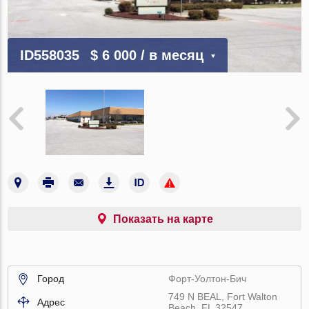
ID558035
$ 6 000
/ в месяц
Показать на карте
Город
Форт-Уолтон-Бич
749 N BEAL, Fort Walton
Адрес
Beach, FL 32547