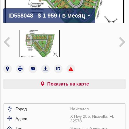
ID558048
$ 1 959
/ в месяц
Показать на карте
Город
Найсвилл
X Hwy 285, Niceville, FL
Адрес
32578
Тип
Земельный участок