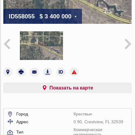
ID558055
$ 3 400 000
Показать на карте
Город
Крествью
Адрес
0 90, Crestview, FL 32539
Коммерческая
Тип
недвижимость