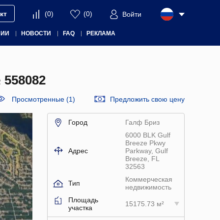
кт
(
0
)
(
0
)
Войти
НИИ
НОВОСТИ
FAQ
РЕКЛАМА
558082
Просмотренные (1)
Предложить свою цену
Город
Галф Бриз
6000 BLK Gulf
Breeze Pkwy
Адрес
Parkway, Gulf
Breeze, FL
32563
Коммерческая
Тип
недвижимость
Площадь
15175.73 м²
участка