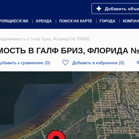
Добавить объе
РОЯЩИЕСЯ ЖК
АРЕНДА
ПОИСК НА КАРТЕ
ГОРОДА
КОМПА
недвижимость в Галф Бриз, Флорида № 558082
СТЬ В ГАЛФ БРИЗ, ФЛОРИДА № 
обавить к сравнению
(
0
)
Добавить в избранное
(
0
)