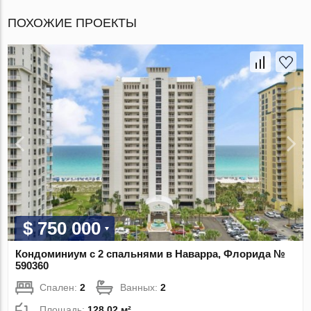
ПОХОЖИЕ ПРОЕКТЫ
$ 750 000
Кондоминиум с 2 спальнями в Наварра, Флорида №
590360
Спален:
2
Ванных:
2
Площадь:
128.02 м²