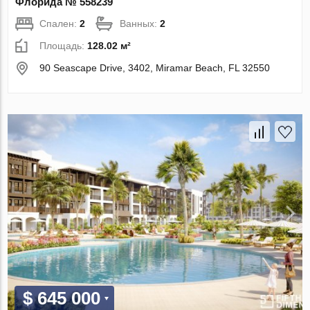
Флорида № 558239
Спален:
2
Ванных:
2
Площадь:
128.02 м²
90 Seascape Drive, 3402, Miramar Beach, FL 32550
$ 645 000