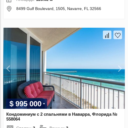
8499 Gulf Boulevard, 1505, Navarre, FL 32566
$ 995 000
Кондоминиум с 2 спальнями в Наварра, Флорида №
558064