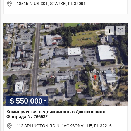
18515 N US-301, STARKE, FL 32091
$ 550 000
Коммерческая недвижимость в Джэксонвилл,
Флорида № 766532
112 ARLINGTON RD N, JACKSONVILLE, FL 32216