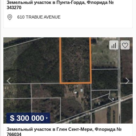
Земельный участок в Пунта-Горда, Флорида №
343270
610 TRABUE AVENUE
$ 300 000
Земельный участок в Глен Сент-Мери, Флорида №
766034