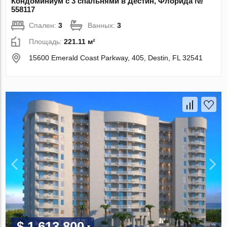
Кондоминиум с 3 спальнями в Дестин, Флорида №
558117
Спален:
3
Ванных:
3
Площадь:
221.11 м²
15600 Emerald Coast Parkway, 405, Destin, FL 32541
$ 1 613 800