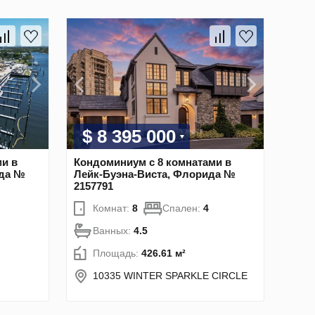
$ 8 395 000
и в
Кондоминиум с 8 комнатами в
ида №
Лейк-Буэна-Виста, Флорида №
2157791
Комнат:
8
Спален:
4
Ванных:
4.5
Площадь:
426.61 м²
10335 WINTER SPARKLE CIRCLE