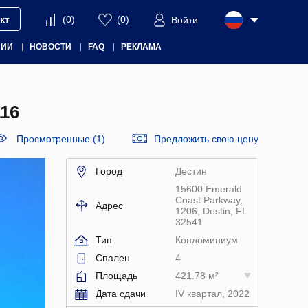
кт
(
0
)
(
0
)
Войти
НИИ
НОВОСТИ
FAQ
РЕКЛАМА
16
Просмотренные (1)
Предложить свою цену
Город
Дестин
15600 Emerald
Coast Parkway,
Адрес
1206, Destin, FL
32541
Тип
Кондоминиум
Спален
4
Площадь
421.78 м²
Дата сдачи
IV квартал, 2022