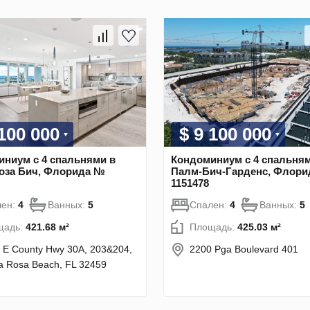
 100 000
$ 9 100 000
ниум с 4 спальнями в
Кондоминиум с 4 спальням
Роза Бич, Флорида №
Палм-Бич-Гарденс, Флор
1151478
лен:
4
Ванных:
5
Спален:
4
Ванных:
5
щадь:
421.68 м²
Площадь:
425.03 м²
 E County Hwy 30A, 203&204,
2200 Pga Boulevard 401
a Rosa Beach, FL 32459