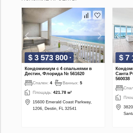
$ 3 573 800
$ 7
Кондоминиум с 4 спальнями в
Кондоми
Дестин, Флорида № 561620
Санта 
560038
Спален:
4
Ванных:
5
Спа
Площадь:
421.78 м²
Пло
15600 Emerald Coast Parkway,
3820
1206, Destin, FL 32541
Sant