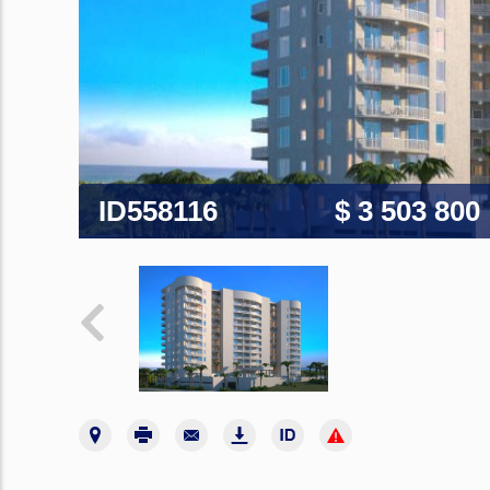
ID558116
$ 3 503 800