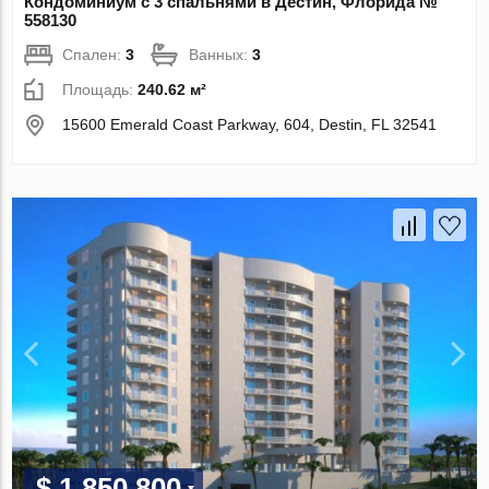
Кондоминиум с 3 спальнями в Дестин, Флорида №
558130
Спален:
3
Ванных:
3
Площадь:
240.62 м²
15600 Emerald Coast Parkway, 604, Destin, FL 32541
$ 1 850 800