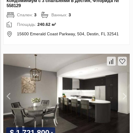
Кондоминиум с 3 спальнями в Дестин, Флорида №
558129
Спален:
3
Ванных:
3
Площадь:
240.62 м²
15600 Emerald Coast Parkway, 504, Destin, FL 32541
$ 1 721 800