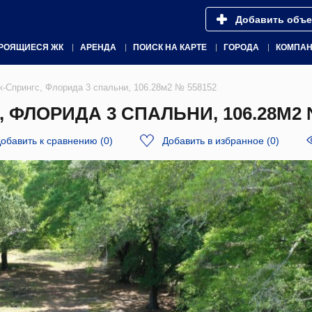
Добавить объе
РОЯЩИЕСЯ ЖК
АРЕНДА
ПОИСК НА КАРТЕ
ГОРОДА
КОМПА
-Спрингс, Флорида 3 спальни, 106.28м2 № 558152
ФЛОРИДА 3 СПАЛЬНИ, 106.28М2 
обавить к сравнению
(
0
)
Добавить в избранное
(
0
)