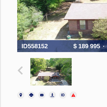
ID558152
$ 189 995