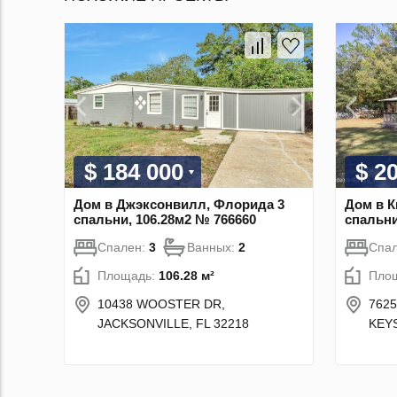
$ 184 000
$ 2
Дом в Джэксонвилл, Флорида 3
Дом в К
спальни, 106.28м2 № 766660
спальни
Спален:
3
Ванных:
2
Спа
Площадь:
106.28 м²
Пло
10438 WOOSTER DR,
7625
JACKSONVILLE, FL 32218
KEY