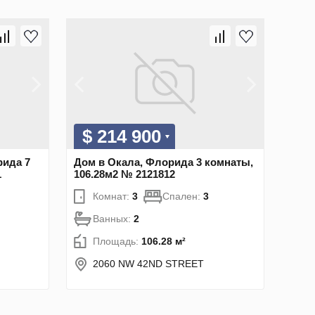
$ 214 900
рида 7
Дом в Окала, Флорида 3 комнаты,
1
106.28м2 № 2121812
Комнат:
3
Спален:
3
Ванных:
2
Площадь:
106.28 м²
2060 NW 42ND STREET