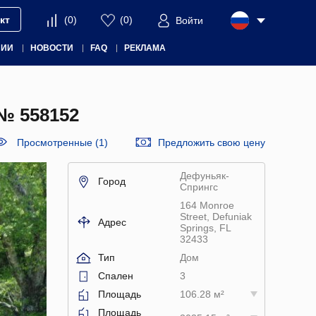
кт
(
0
)
(
0
)
Войти
НИИ
НОВОСТИ
FAQ
РЕКЛАМА
№ 558152
Просмотренные (1)
Предложить свою цену
Дефуньяк-
Город
Спрингс
164 Monroe
Street, Defuniak
Адрес
Springs, FL
32433
Тип
Дом
Спален
3
Площадь
106.28 м²
Площадь