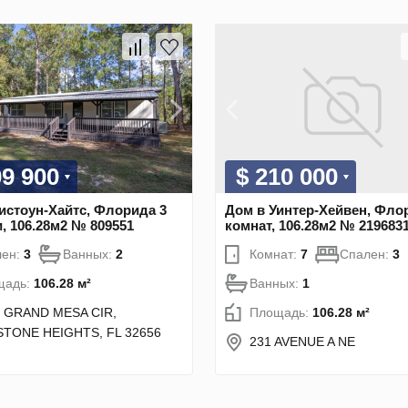
09 900
$ 210 000
истоун-Хайтс, Флорида 3
Дом в Уинтер-Хейвен, Фло
, 106.28м2 № 809551
комнат, 106.28м2 № 219683
лен:
3
Ванных:
2
Комнат:
7
Спален:
3
щадь:
106.28 м²
Ванных:
1
 GRAND MESA CIR,
Площадь:
106.28 м²
STONE HEIGHTS, FL 32656
231 AVENUE A NE