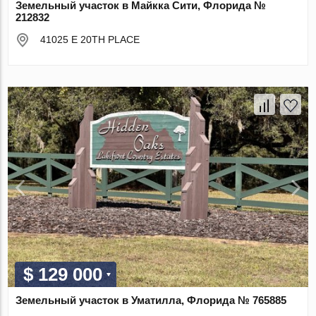
Земельный участок в Майкка Сити, Флорида №
212832
41025 E 20TH PLACE
$ 129 000
Земельный участок в Уматилла, Флорида № 765885