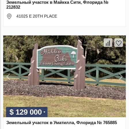
Земельный участок в Майкка Сити, Флорида №
212832
41025 E 20TH PLACE
$ 129 000
Земельный участок в Уматилла, Флорида № 765885