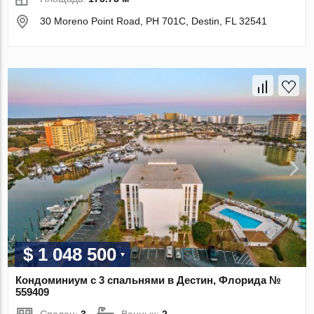
30 Moreno Point Road, PH 701C, Destin, FL 32541
$ 1 048 500
Кондоминиум с 3 спальнями в Дестин, Флорида №
559409