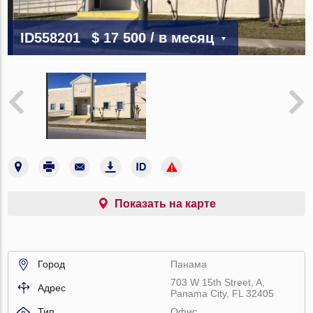
ID558201
$ 17 500
/ в месяц
Показать на карте
Город
Панама
703 W 15th Street, A,
Адрес
Panama City, FL 32405
Тип
Офис