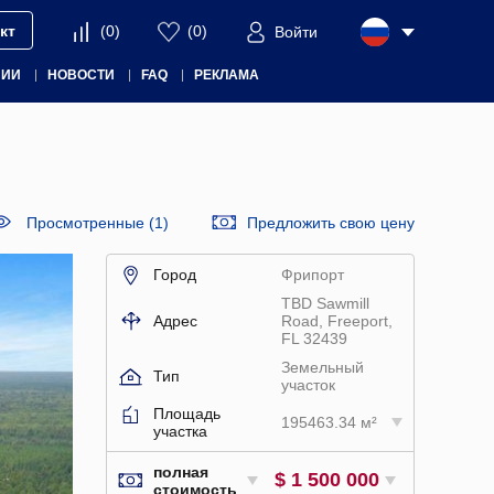
кт
(
0
)
(
0
)
Войти
НИИ
НОВОСТИ
FAQ
РЕКЛАМА
Просмотренные (1)
Предложить свою цену
Город
Фрипорт
TBD Sawmill
Адрес
Road, Freeport,
FL 32439
Земельный
Тип
участок
Площадь
195463.34 м²
участка
полная
$ 1 500 000
стоимость