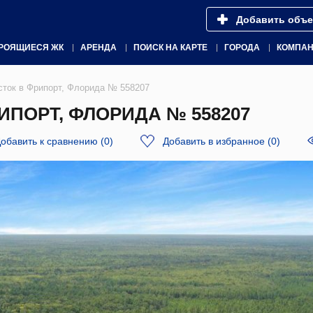
Добавить объе
РОЯЩИЕСЯ ЖК
АРЕНДА
ПОИСК НА КАРТЕ
ГОРОДА
КОМПА
ток в Фрипорт, Флорида № 558207
ПОРТ, ФЛОРИДА № 558207
обавить к сравнению
(
0
)
Добавить в избранное
(
0
)