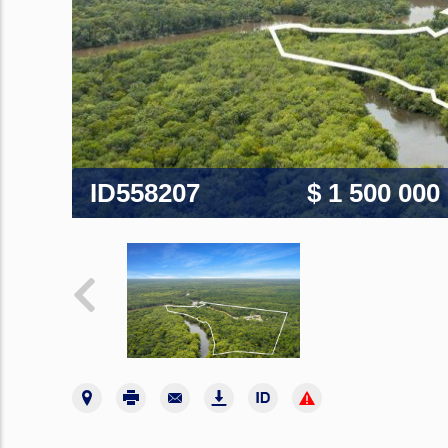
ID558207
$ 1 500 000