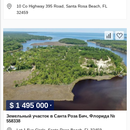
10 Co Highway 395 Road, Santa Rosa Beach, FL
32459
$ 1 495 000
Земельный участок в Санта Роза Бич, Флорида №
558338
Lot 1 Eve Circle, Santa Rosa Beach, FL 32459