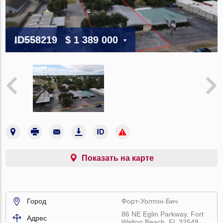
ID558219
$ 1 389 000
Показать на карте
Город
Форт-Уолтон-Бич
86 NE Eglin Parkway, Fort
Адрес
Walton Beach, FL 32548