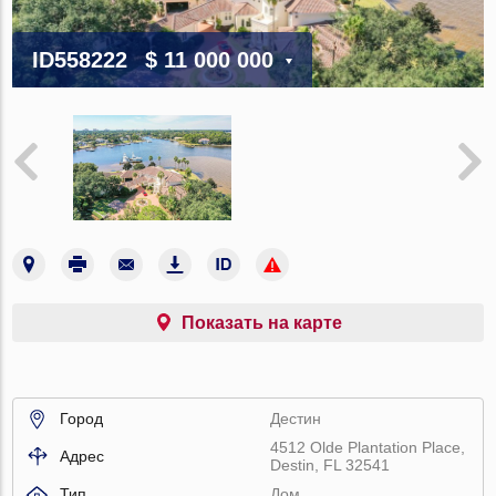
ID558222
$ 11 000 000
Показать на карте
Город
Дестин
4512 Olde Plantation Place,
Адрес
Destin, FL 32541
Тип
Дом