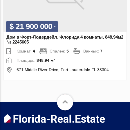
$ 21 900 000
Дом в Форт-Лодердейл, Флорида 4 комнаты, 848.94м2
№ 2245605
Комнат:
4
Спален:
5
Ванных:
7
Площадь:
848.94 м²
671 Middle River Drive, Fort Lauderdale FL 33304