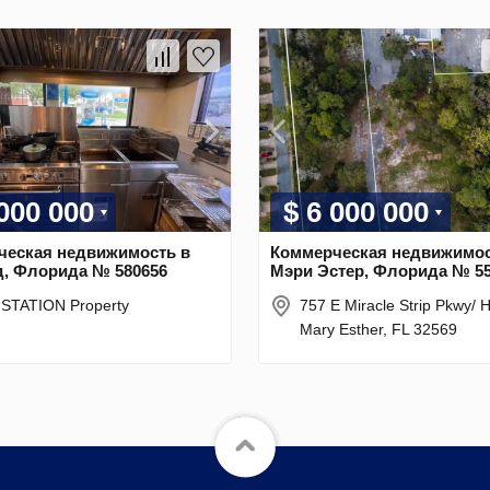
 000 000
$ 6 000 000
ческая недвижимость в
Коммерческая недвижимос
д, Флорида № 580656
Мэри Эстер, Флорида № 5
STATION Property
757 E Miracle Strip Pkwy/
Mary Esther, FL 32569