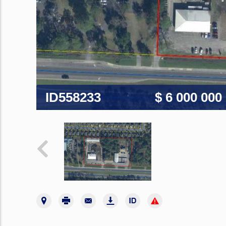
ID558233
$ 6 000 000