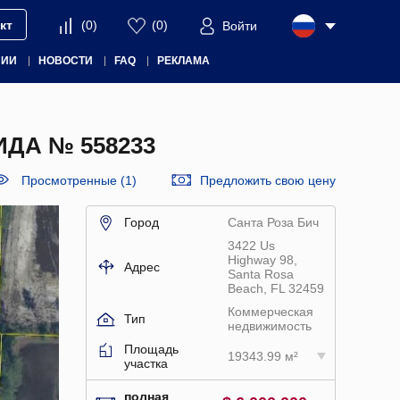
кт
(
0
)
(
0
)
Войти
НИИ
НОВОСТИ
FAQ
РЕКЛАМА
ДА № 558233
Просмотренные (1)
Предложить свою цену
Город
Санта Роза Бич
3422 Us
Highway 98,
Адрес
Santa Rosa
Beach, FL 32459
Коммерческая
Тип
недвижимость
Площадь
19343.99 м²
участка
полная