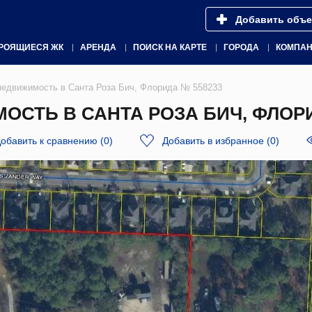
Добавить объе
РОЯЩИЕСЯ ЖК
АРЕНДА
ПОИСК НА КАРТЕ
ГОРОДА
КОМПА
недвижимость в Санта Роза Бич, Флорида № 558233
СТЬ В САНТА РОЗА БИЧ, ФЛОРИ
обавить к сравнению
(
0
)
Добавить в избранное
(
0
)