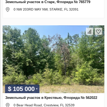
Земельный участок в Старк, Флорида № 765779
0 NW 203RD WAY NW, STARKE, FL 32091
$ 105 000
Земельный участок в Крествью, Флорида № 562022
0 Bear Head Road, Crestview, FL 32539