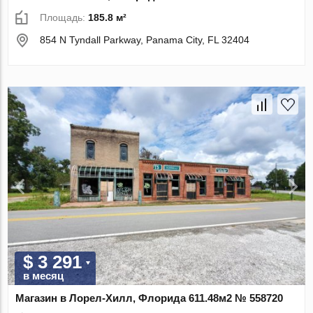
Площадь:
185.8 м²
854 N Tyndall Parkway, Panama City, FL 32404
$ 3 291
в месяц
Магазин в Лорел-Хилл, Флорида 611.48м2 № 558720