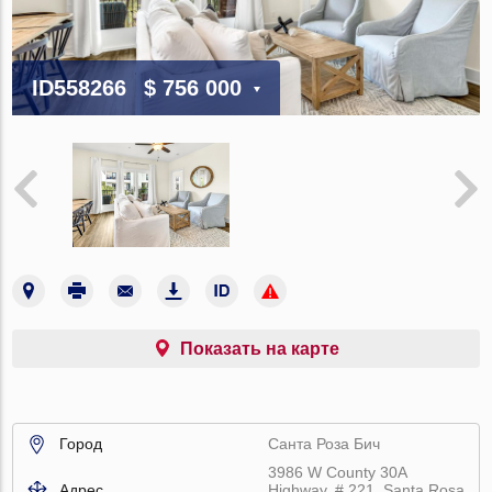
ID558266
$ 756 000
Показать на карте
Город
Санта Роза Бич
3986 W County 30A
Адрес
Highway, # 221, Santa Rosa