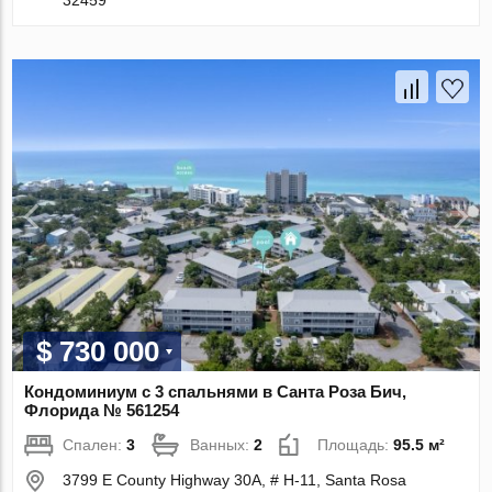
32459
$ 730 000
Кондоминиум с 3 спальнями в Санта Роза Бич,
Флорида № 561254
Спален:
3
Ванных:
2
Площадь:
95.5 м²
3799 E County Highway 30A, # H-11, Santa Rosa