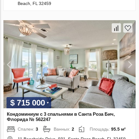
Beach, FL 32459
$ 715 000
Кондоминиум с 3 спальнями в Санта Роза Бич,
Флорида № 562247
Спален:
3
Ванных:
2
Площадь:
95.5 м²
11 Beachside Drive, 931, Santa Rosa Beach, FL 32459