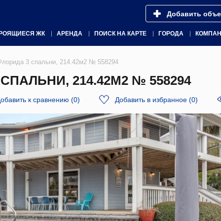
Добавить объе
РОЯЩИЕСЯ ЖК
АРЕНДА
ПОИСК НА КАРТЕ
ГОРОДА
КОМПА
Флорида 3 спальни, 214.42м2 № 558294
СПАЛЬНИ, 214.42М2 № 558294
обавить к сравнению
(
0
)
Добавить в избранное
(
0
)