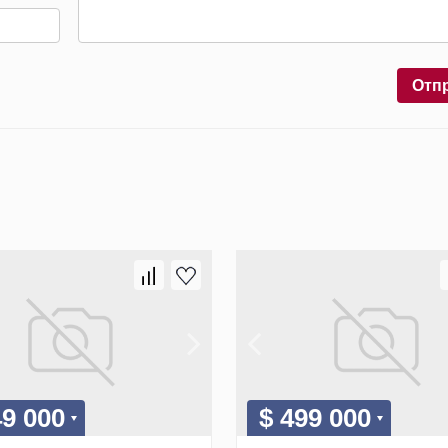
Отп
49 000
$ 499 000