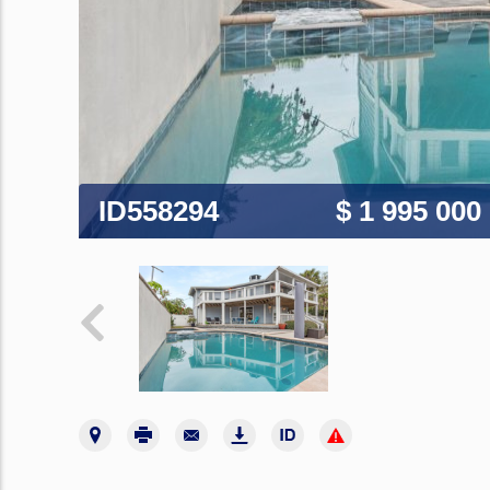
ID558294
$ 1 995 000