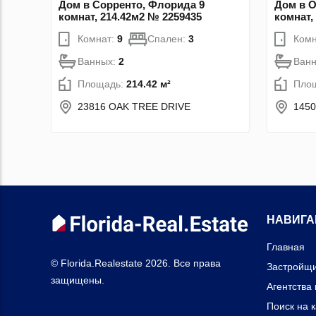
Дом в Сорренто, Флорида 9
Дом в 
комнат, 214.42м2 № 2259435
комнат,
Комнат:
9
Спален:
3
Комн
Ванных:
2
Ван
Площадь:
214.42 м²
Пло
23816 OAK TREE DRIVE
145
НАВИГА
Главная
© Florida.Realestate 2026. Все права
Застройщ
защищены.
Агентства
Поиск на 