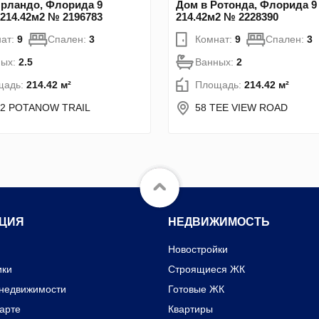
Орландо, Флорида 9
Дом в Ротонда, Флорида 9 
 214.42м2 № 2196783
214.42м2 № 2228390
ат:
9
Спален:
3
Комнат:
9
Спален:
3
ных:
2.5
Ванных:
2
щадь:
214.42 м²
Площадь:
214.42 м²
02 POTANOW TRAIL
58 TEE VIEW ROAD
ЦИЯ
НЕДВИЖИМОСТЬ
Новостройки
ики
Строящиеся ЖК
 недвижимости
Готовые ЖК
карте
Квартиры