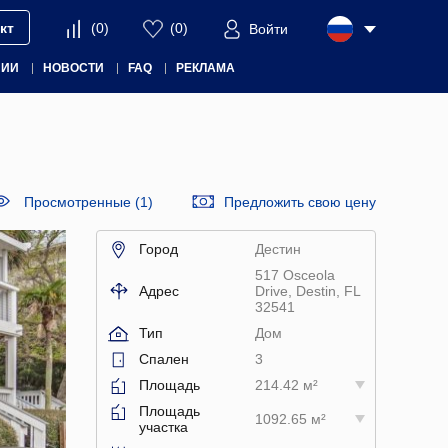
кт
(
0
)
(
0
)
Войти
НИИ
НОВОСТИ
FAQ
РЕКЛАМА
Просмотренные (1)
Предложить свою цену
Город
Дестин
517 Osceola
Адрес
Drive, Destin, FL
32541
Тип
Дом
Спален
3
Площадь
214.42 м²
Площадь
1092.65 м²
участка