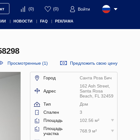
кт
(
0
)
(
0
)
Войти
НИИ
НОВОСТИ
FAQ
РЕКЛАМА
58298
Просмотренные (1)
Предложить свою цену
Город
Санта Роза Бич
162 Ash Street,
Адрес
Santa Rosa
Beach, FL 32459
Тип
Дом
Спален
3
Площадь
102.56 м²
Площадь
768.9 м²
участка