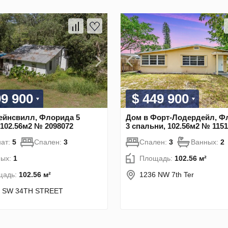
99 900
$ 449 900
ейнсвилл, Флорида 5
Дом в Форт-Лодердейл, Ф
 102.56м2 № 2098072
3 спальни, 102.56м2 № 115
ат:
5
Спален:
3
Спален:
3
Ванных:
2
ных:
1
Площадь:
102.56 м²
щадь:
102.56 м²
1236 NW 7th Ter
6 SW 34TH STREET