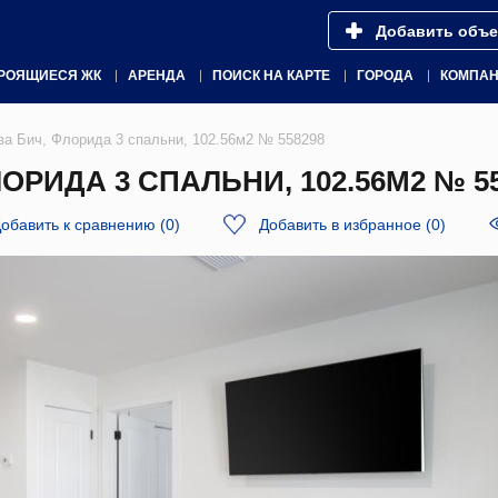
Добавить объе
РОЯЩИЕСЯ ЖК
АРЕНДА
ПОИСК НА КАРТЕ
ГОРОДА
КОМПА
за Бич, Флорида 3 спальни, 102.56м2 № 558298
ОРИДА 3 СПАЛЬНИ, 102.56М2 № 5
обавить к сравнению
(
0
)
Добавить в избранное
(
0
)