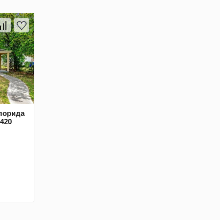
лорида
1420