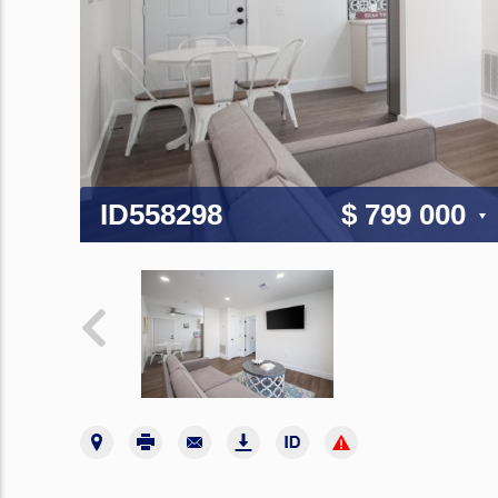
ID558298
$ 799 000