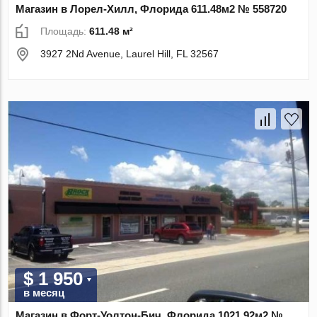
Магазин в Лорел-Хилл, Флорида 611.48м2 № 558720
Площадь:
611.48 м²
3927 2Nd Avenue, Laurel Hill, FL 32567
$ 1 950
в месяц
Магазин в Форт-Уолтон-Бич, Флорида 1021.92м2 №