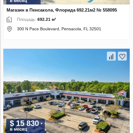
в месяц
Магазин в Пенсакола, Флорида 692.21м2 № 558095
Площадь:
692.21 м²
300 N Pace Boulevard, Pensacola, FL 32501
$ 15 830
в месяц