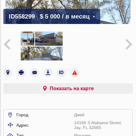
ID558299
$ 5 000
/ в месяц
Показать на карте
Город
Джей
14166 S Alabama Street,
Адрес
Jay, FL 32565
Тип
Магазин