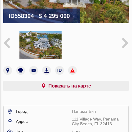
ID558304
$ 4 295 000
Показать на карте
Город
Панама-Бич
111 Village Way, Panama
Адрес
City Beach, FL 32413
Тип
Дом