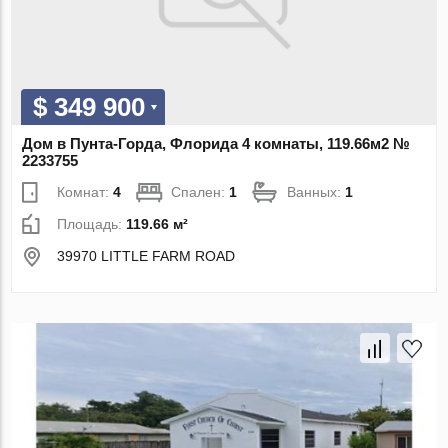
$ 349 900
Дом в Пунта-Горда, Флорида 4 комнаты, 119.66м2 №
2233755
Комнат:
4
Спален:
1
Ванных:
1
Площадь:
119.66 м²
39970 LITTLE FARM ROAD