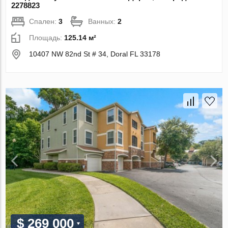
2278823
Спален:
3
Ванных:
2
Площадь:
125.14 м²
10407 NW 82nd St # 34, Doral FL 33178
$ 269 000