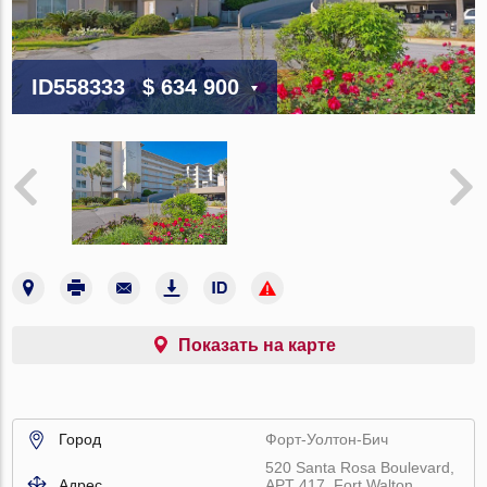
ID558333
$ 634 900
Показать на карте
Город
Форт-Уолтон-Бич
520 Santa Rosa Boulevard,
Адрес
APT 417, Fort Walton