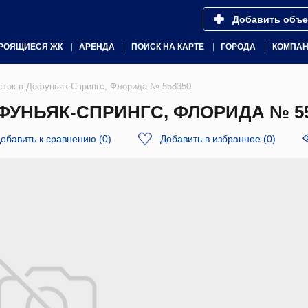
Добавить объе
РОЯЩИЕСЯ ЖК
АРЕНДА
ПОИСК НА КАРТЕ
ГОРОДА
КОМПА
сток в Дефуньяк-Спрингс, Флорида № 558350
ФУНЬЯК-СПРИНГС, ФЛОРИДА № 55
обавить к сравнению
(
0
)
Добавить в избранное
(
0
)