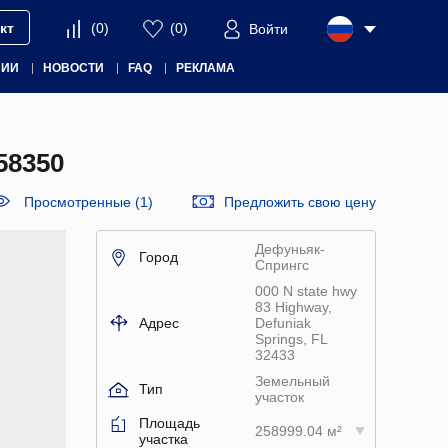
кт
(
0
)
(
0
)
Войти
НИИ
НОВОСТИ
FAQ
РЕКЛАМА
8350
Просмотренные (1)
Предложить свою цену
Дефуньяк-
Город
Спрингс
000 N state hwy
83 Highway,
Адрес
Defuniak
Springs, FL
32433
Земельный
Тип
участок
Площадь
258999.04 м²
участка