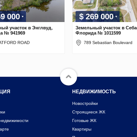
69 000
$ 269 000
ый участок в Энглвуд,
Земельный участок в Себа
а № 941969
Флорида № 1011599
ATFORD ROAD
789 Sebastian Boulevard
ЦИЯ
НЕДВИЖИМОСТЬ
Новостройки
ики
Строящиеся ЖК
 недвижимости
Готовые ЖК
карте
Квартиры