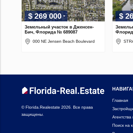
$ 269 000
$ 2
Земельный участок в Дженсен-
Земельн
Бич, Флорида № 689087
Флорид
000 NE Jensen Beach Boulevard
STR
НАВИГА
Главная
© Florida.Realestate 2026. Все права
Застройщ
защищены.
Агентства
Поиск на 