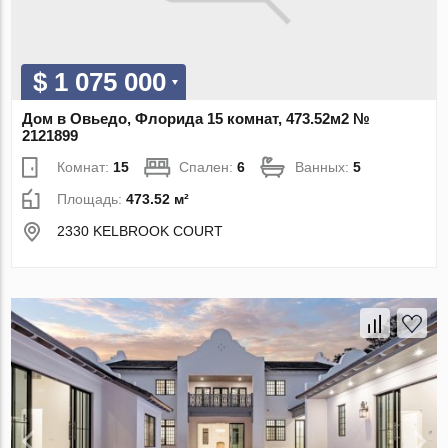
$ 1 075 000
Дом в Овьедо, Флорида 15 комнат, 473.52м2 №
2121899
Комнат:
15
Спален:
6
Ванных:
5
Площадь:
473.52 м²
2330 KELBROOK COURT