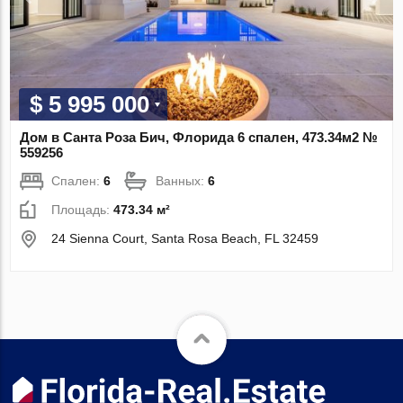
$ 5 995 000
Дом в Санта Роза Бич, Флорида 6 спален, 473.34м2 №
559256
Спален:
6
Ванных:
6
Площадь:
473.34 м²
24 Sienna Court, Santa Rosa Beach, FL 32459