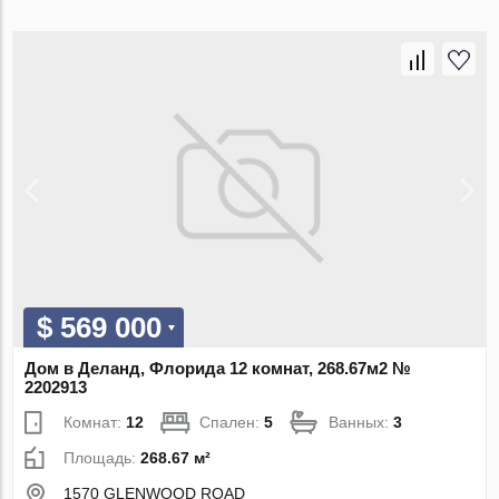
$ 569 000
Дом в Деланд, Флорида 12 комнат, 268.67м2 №
2202913
Комнат:
12
Спален:
5
Ванных:
3
Площадь:
268.67 м²
1570 GLENWOOD ROAD