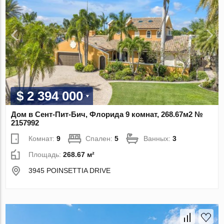
$ 2 394 000
Дом в Сент-Пит-Бич, Флорида 9 комнат, 268.67м2 №
2157992
Комнат:
9
Спален:
5
Ванных:
3
Площадь:
268.67 м²
3945 POINSETTIA DRIVE