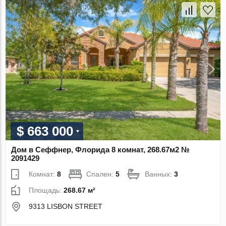
$ 663 000
Дом в Сеффнер, Флорида 8 комнат, 268.67м2 №
2091429
Комнат:
8
Спален:
5
Ванных:
3
Площадь:
268.67 м²
9313 LISBON STREET