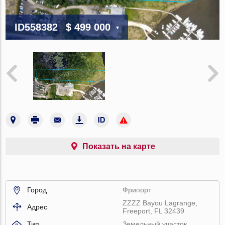
ID558382
$ 499 000
Показать на карте
Город
Фрипорт
ZZZZ Bayou Lagrange,
Адрес
Freeport, FL 32439
Тип
Земельный участок