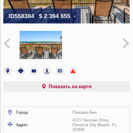
ID558384
$ 2 394 655
Показать на карте
Город
Панама-Бич
4127 Nancee Drive,
Адрес
Panama City Beach, FL
32408