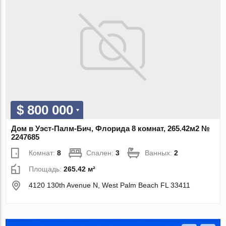
$ 800 000
Дом в Уэст-Палм-Бич, Флорида 8 комнат, 265.42м2 №
2247685
Комнат:
8
Спален:
3
Ванных:
2
Площадь:
265.42 м²
4120 130th Avenue N, West Palm Beach FL 33411