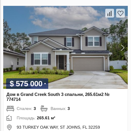
$ 575 000
Дом в Grand Creek South 3 спальни, 265.61м2 №
774714
Спален:
3
Ванных:
3
Площадь:
265.61 м²
93 TURKEY OAK WAY, ST JOHNS, FL 32259