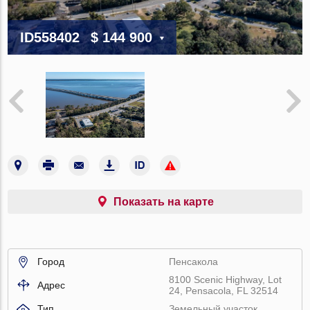
ID558402
$ 144 900
Показать на карте
Город
Пенсакола
8100 Scenic Highway, Lot
Адрес
24, Pensacola, FL 32514
Тип
Земельный участок