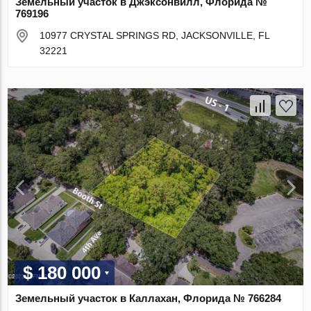
Земельный участок в Джэксонвилл, Флорида №
769196
10977 CRYSTAL SPRINGS RD, JACKSONVILLE, FL
32221
$ 180 000
Земельный участок в Каллахан, Флорида № 766284