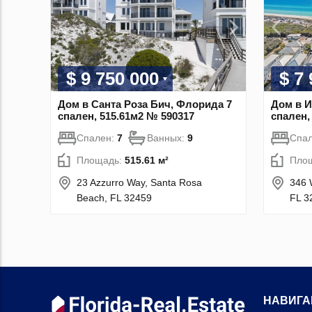
$ 9 750 000
$ 7
Дом в Санта Роза Бич, Флорида 7
Дом в И
спален, 515.61м2 № 590317
спален,
Спален:
7
Ванных:
9
Спа
Площадь:
515.61 м²
Пло
23 Azzurro Way, Santa Rosa
346 
Beach, FL 32459
FL 3
НАВИГА