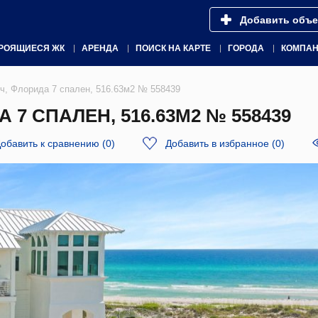
Добавить объе
РОЯЩИЕСЯ ЖК
АРЕНДА
ПОИСК НА КАРТЕ
ГОРОДА
КОМПА
ч, Флорида 7 спален, 516.63м2 № 558439
 7 СПАЛЕН, 516.63М2 № 558439
обавить к сравнению
(
0
)
Добавить в избранное
(
0
)