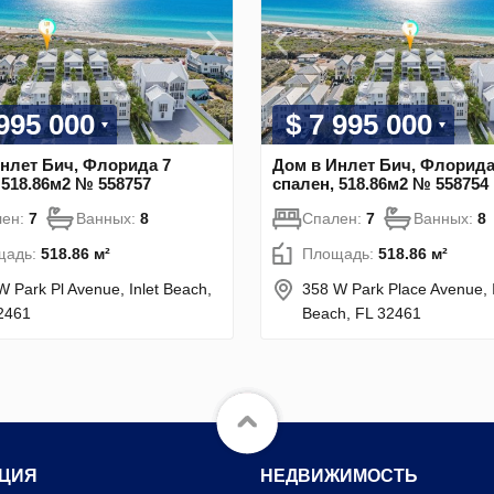
 995 000
$ 7 995 000
нлет Бич, Флорида 7
Дом в Инлет Бич, Флорида
 518.86м2 № 558757
спален, 518.86м2 № 558754
лен:
7
Ванных:
8
Спален:
7
Ванных:
8
щадь:
518.86 м²
Площадь:
518.86 м²
W Park Pl Avenue, Inlet Beach,
358 W Park Place Avenue, I
2461
Beach, FL 32461
ЦИЯ
НЕДВИЖИМОСТЬ