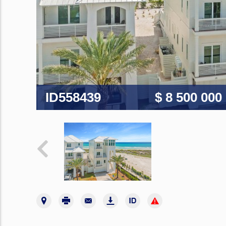
ID558439
$ 8 500 000