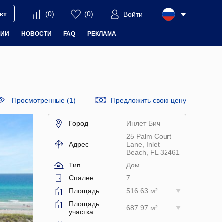
кт
(
0
)
(
0
)
Войти
НИИ
НОВОСТИ
FAQ
РЕКЛАМА
Просмотренные (1)
Предложить свою цену
Город
Инлет Бич
25 Palm Court
Адрес
Lane, Inlet
Beach, FL 32461
Тип
Дом
Спален
7
Площадь
516.63 м²
Площадь
687.97 м²
участка