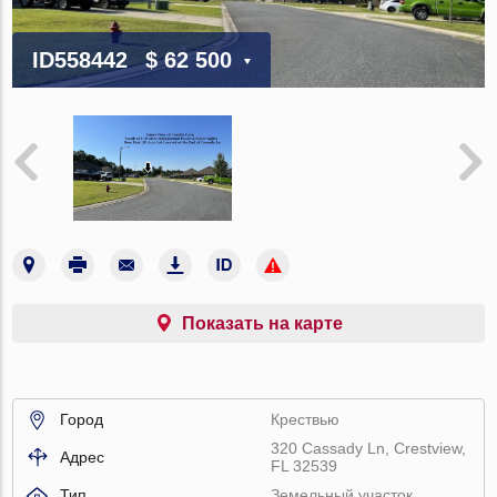
ID558442
$ 62 500
Показать на карте
Город
Крествью
320 Cassady Ln, Crestview,
Адрес
FL 32539
Тип
Земельный участок