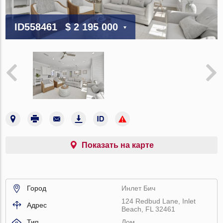
ID558461
$ 2 195 000
Показать на карте
Город
Инлет Бич
124 Redbud Lane, Inlet
Адрес
Beach, FL 32461
Тип
Дом