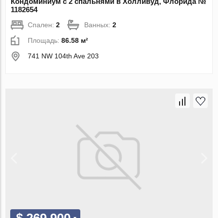
Кондоминиум с 2 спальнями в Холливуд, Флорида №
1182654
Спален:
2
Ванных:
2
Площадь:
86.58 м²
741 NW 104th Ave 203
$ 269 900