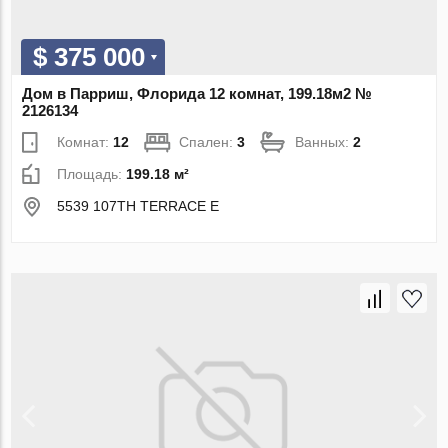
$ 375 000
Дом в Парриш, Флорида 12 комнат, 199.18м2 №
2126134
Комнат:
12
Спален:
3
Ванных:
2
Площадь:
199.18 м²
5539 107TH TERRACE E