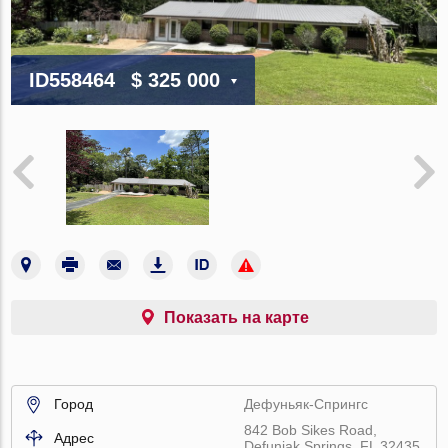
ID558464
$ 325 000
Показать на карте
Город
Дефуньяк-Спрингс
842 Bob Sikes Road,
Адрес
Defuniak Springs, FL 32435