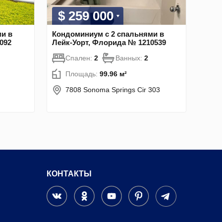
$ 259 000
и в
Кондоминиум с 2 спальнями в
092
Лейк-Уорт, Флорида № 1210539
Спален:
2
Ванных:
2
Площадь:
99.96 м²
7808 Sonoma Springs Cir 303
КОНТАКТЫ