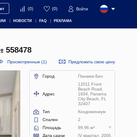
кт
(
0
)
(
0
)
Войти
НИИ
НОВОСТИ
FAQ
РЕКЛАМА
 558478
Просмотренные (1)
Предложить свою цену
Город
Панама-Бич
12011 Front
Beach Road,
Адрес
1604, Panama
City Beach, FL
32407
Тип
Кондоминиум
Спален
2
Площадь
99.96 м²
Дата сдачи
IV квартал, 2005