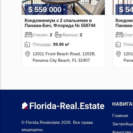
$ 559 000
$ 5
Кондоминиум с 2 спальнями в
Кондоми
Панама-Бич, Флорида № 559744
Панама
Спален:
2
Ванных:
2
Спа
Площадь:
99.96 м²
Пло
12011 Front Beach Road, 1202B,
1201
Panama City Beach, FL 32407
Pana
НАВИГА
Главная
© Florida.Realestate 2026. Все права
Застройщ
защищены.
Агентства