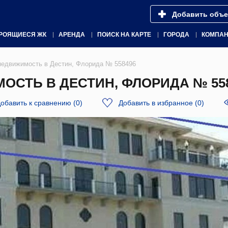
Добавить объе
РОЯЩИЕСЯ ЖК
АРЕНДА
ПОИСК НА КАРТЕ
ГОРОДА
КОМПА
недвижимость в Дестин, Флорида № 558496
СТЬ В ДЕСТИН, ФЛОРИДА № 55
обавить к сравнению
(
0
)
Добавить в избранное
(
0
)