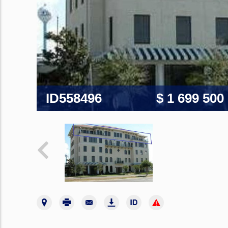
ID558496
$ 1 699 500