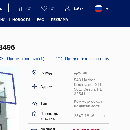
кт
(
0
)
(
0
)
Войти
НИИ
НОВОСТИ
FAQ
РЕКЛАМА
8496
Просмотренные (1)
Предложить свою цену
Город
Дестин
543 Harbor
Boulevard, STE
Адрес
501, Destin, FL
32541
Коммерческая
Тип
недвижимость
Площадь
2347.18 м²
участка
полная