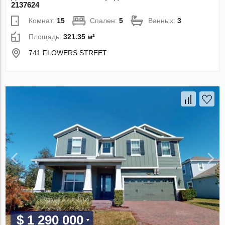
2137624
Комнат:
15
Спален:
5
Ванных:
3
Площадь:
321.35 м²
741 FLOWERS STREET
$ 1 290 000