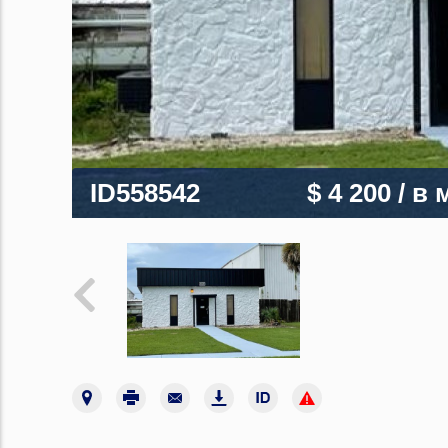
ID558542
$ 4 200
/ в