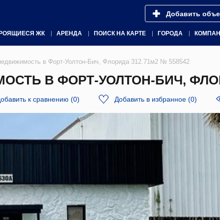
Добавить объе
РОЯЩИЕСЯ ЖК
АРЕНДА
ПОИСК НА КАРТЕ
ГОРОДА
КОМПА
едвижимость в Форт-Уолтон-Бич, Флорида 312.71м2 № 558542
ТЬ В ФОРТ-УОЛТОН-БИЧ, ФЛОРИ
обавить к сравнению
(
0
)
Добавить в избранное
(
0
)