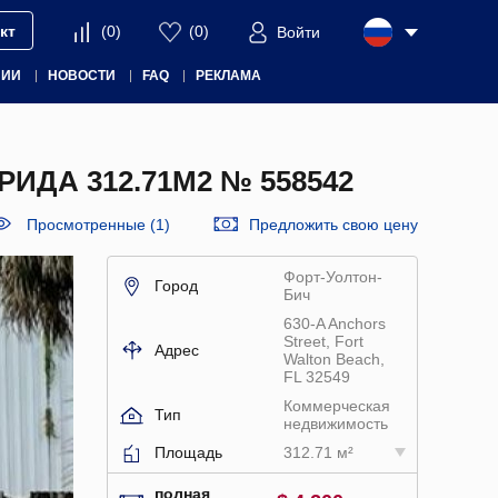
кт
(
0
)
(
0
)
Войти
НИИ
НОВОСТИ
FAQ
РЕКЛАМА
ДА 312.71М2 № 558542
Просмотренные (1)
Предложить свою цену
Форт-Уолтон-
Город
Бич
630-A Anchors
Street, Fort
Адрес
Walton Beach,
FL 32549
Коммерческая
Тип
недвижимость
Площадь
312.71 м²
полная