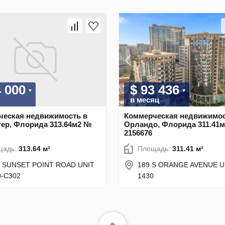
4 000
$ 93 436
в месяц
ческая недвижимость в
Коммерческая недвижимос
ер, Флорида 313.64м2 №
Орландо, Флорида 311.41
2156676
щадь:
313.64 м²
Площадь:
311.41 м²
9 SUNSET POINT ROAD UNIT
189 S ORANGE AVENUE U
0-C302
1430