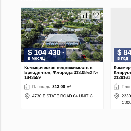
$ 104 430
$ 8
в месяц
в год
Коммерческая недвижимость в
Коммер
Брейдентон, Флорида 313.08м2 №
Клируот
1843559
2128161
Площадь:
313.08 м²
Пло
4730 E STATE ROAD 64 UNIT C
233
C30