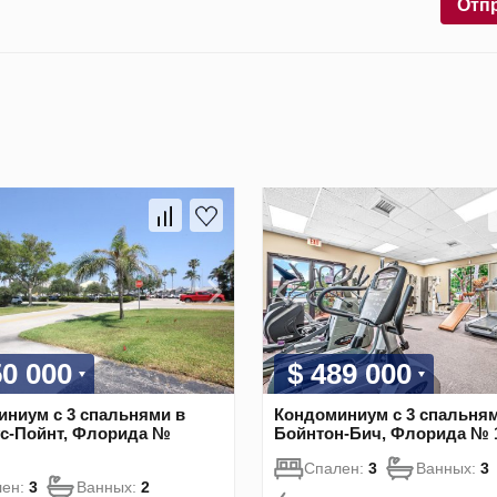
Отп
50 000
$ 489 000
ниум с 3 спальнями в
Кондоминиум с 3 спальням
ус-Пойнт, Флорида №
Бойнтон-Бич, Флорида № 
Спален:
3
Ванных:
3
лен:
3
Ванных:
2