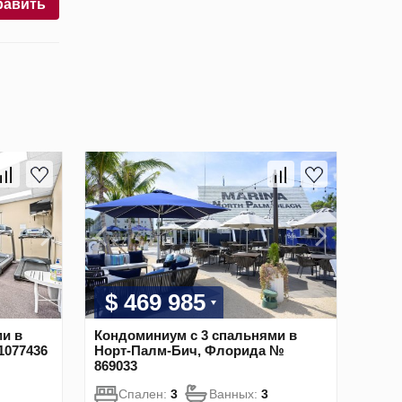
равить
$ 469 985
и в
Кондоминиум с 3 спальнями в
1077436
Норт-Палм-Бич, Флорида №
869033
Спален:
3
Ванных:
3