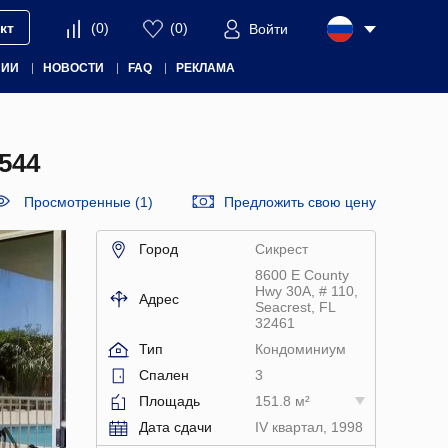
кт
(
0
)
(
0
)
Войти
НИИ
НОВОСТИ
FAQ
РЕКЛАМА
544
Просмотренные (1)
Предложить свою цену
Город
Сикрест
8600 E County
Hwy 30A, # 110,
Адрес
Seacrest, FL
32461
Тип
Кондоминиум
Спален
3
Площадь
151.8 м²
Дата сдачи
IV квартал, 1998