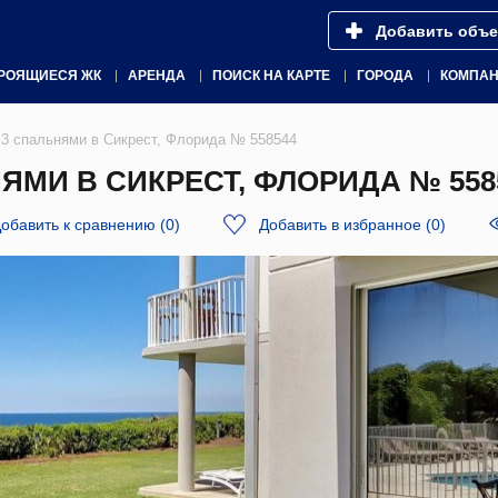
Добавить объе
РОЯЩИЕСЯ ЖК
АРЕНДА
ПОИСК НА КАРТЕ
ГОРОДА
КОМПА
3 спальнями в Сикрест, Флорида № 558544
МИ В СИКРЕСТ, ФЛОРИДА № 558
обавить к сравнению
(
0
)
Добавить в избранное
(
0
)