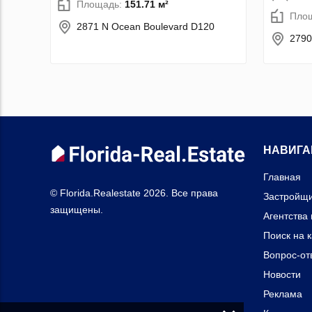
Площадь:
151.71 м²
Пло
2871 N Ocean Boulevard D120
2790
НАВИГА
Главная
© Florida.Realestate 2026. Все права
Застройщ
защищены.
Агентства
Поиск на 
Вопрос-от
Новости
Реклама